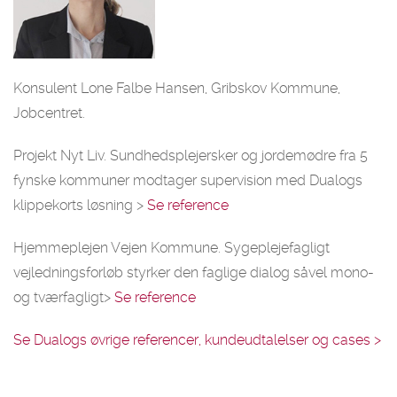
Konsulent Lone Falbe Hansen, Gribskov Kommune,
Jobcentret.
Projekt Nyt Liv. Sundhedsplejersker og jordemødre fra 5
fynske kommuner modtager supervision med Dualogs
klippekorts løsning >
Se reference
Hjemmeplejen Vejen Kommune. Sygeplejefagligt
vejledningsforløb styrker den faglige dialog såvel mono-
og tværfagligt>
Se reference
Se Dualogs øvrige referencer, kundeudtalelser og cases >