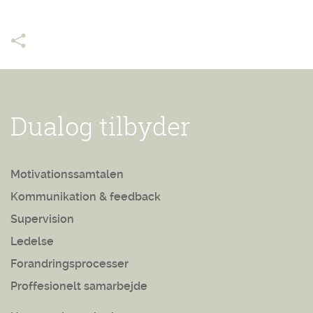
Dualog tilbyder
Motivationssamtalen
Kommunikation & feedback
Supervision
Ledelse
Forandringsprocesser
Proffesionelt samarbejde