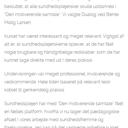
besluttet, at alle sundhedsplejersker skulle uddannes i
“Den motiverende samtale”. Vi valgte Dualog ved Bente
Malig Larsen.
Kurset har været interessant og meget relevant. Vigtigst af
alt er, at sundhedsplejerskerne oplever, at de har fået
nogle brugbare og håndgribelige redskaber, som de har
kunnet tage direkte med ud I deres praksis.
Undervisningen var meget professionel, involverende og
vedkommende. Hele tiden baseret på relevant teori
koblet til genkendelig praksis.
Sundhedsplejen har med “Den motiverende samtale” fået
en fælles platform, hvorfra vi nu tager det pædagogiske
afsæt I vores arbejde med sundhedsfremme og
forebyggelse. Jeg kan på det varmeste anbefale kurset