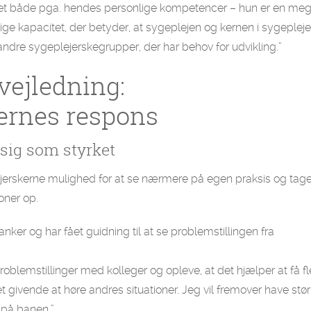
 det både pga. hendes personlige kompetencer – hun er en me
e kapacitet, der betyder, at sygeplejen og kernen i sygeplej
andre sygeplejerskegrupper, der har behov for udvikling.”
vejledning:
rnes respons
sig som styrket
ejerskerne mulighed for at se nærmere på egen praksis og tag
ioner op.
er og har fået guidning til at se problemstillingen fra
 problemstillinger med kolleger og opleve, at det hjælper at få fl
et givende at høre andres situationer. Jeg vil fremover have stør
r på banen.”