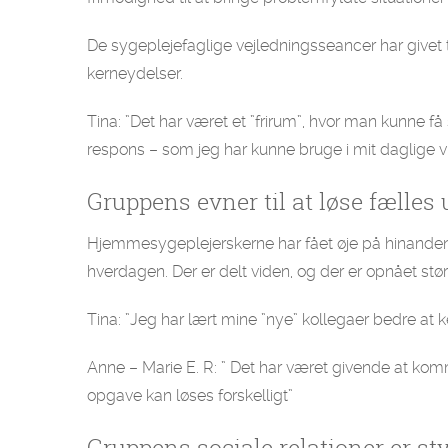
De sygeplejefaglige vejledningsseancer har givet 
kerneydelser.
Tina: ”Det har været et ”frirum”, hvor man kunne få 
respons – som jeg har kunne bruge i mit daglige 
Gruppens evner til at løse fælles 
Hjemmesygeplejerskerne har fået øje på hinande
hverdagen. Der er delt viden, og der er opnået stør
Tina: ”Jeg har lært mine ”nye” kollegaer bedre at 
Anne – Marie E. R: ” Det har været givende at ko
opgave kan løses forskelligt”
Gruppens sociale relationer er st