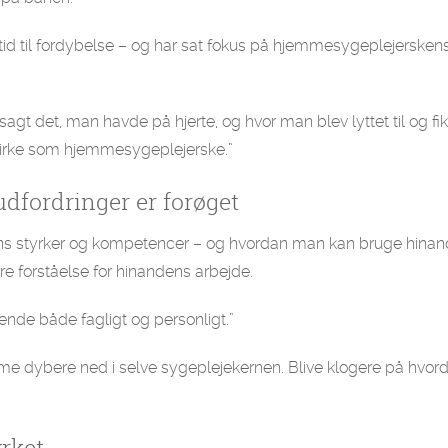
tid til fordybelse – og har sat fokus på hjemmesygeplejersken
sagt det, man havde på hjerte, og hvor man blev lyttet til og fik
virke som hjemmesygeplejerske.”
udfordringer er forøget
ns styrker og kompetencer – og hvordan man kan bruge hinan
re forståelse for hinandens arbejde.
kende både fagligt og personligt.”
mme dybere ned i selve sygeplejekernen. Blive klogere på hvor
yrket