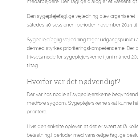
medarbejdere. Den faglige dialog er et væsentligt 
Den sygeplejefaglige vejledning blev organiseret i
således 30 sessioner i perioden november 2014 til 
Sygeplejefaglig vejledning tager udgangspunkt i a
dermed styrkes prioriteringskompetencerne. Der bl
trivselsmøde for sygeplejerskerne i juni måned 20
tiltag.
Hvorfor var det nødvendigt?
Der var hos nogle af sygeplejerskerne begyndend
medføre sygdom. Sygeplejerskerne skal kunne h
prioritere.
Hvis den enkelte oplever, at det er svært at få kolle
belastning.I perioder med vanskelige faglige besl