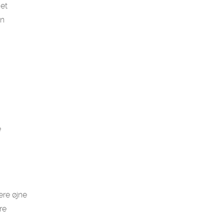
get
en
e
ere øjne
re