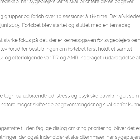
redskab, når sygeplejerskerne skal prioritere deres opgaver.
 3 grupper og forløb over 10 sessioner à 1½ time. Der afviklede
juni 2015. Forløbet blev startet og sluttet med en temadag.
t styrke fokus på det, der er kerneopgaven for sygeplejerskern
ev forud for beslutningen om forløbet først holdt et samlet
14 og efterfølgende var TR og AMR inddraget i udarbejdelse af
e tegn på udbrændthed, stress og psykiske påvirkninger, som
åndtere meget skiftende opgavemængder og skal derfor kunn
gastøtte til den faglige dialog omkring prioritering, bliver det e
utninger, der også indeholder etiske dilemmaer, har sygepleje