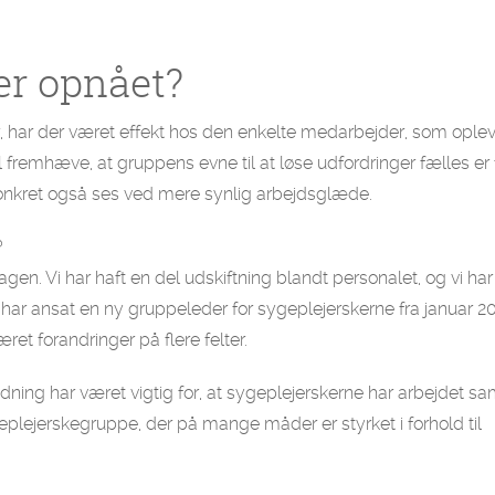
der opnået?
har der været effekt hos den enkelte medarbejder, som oplev
il fremhæve, at gruppens evne til at løse udfordringer fælles er 
 konkret også ses ved mere synlig arbejdsglæde.
?
agen. Vi har haft en del udskiftning blandt personalet, og vi ha
i har ansat en ny gruppeleder for sygeplejerskerne fra januar 2
et forandringer på flere felter.
edning har været vigtig for, at sygeplejerskerne har arbejdet 
eplejerskegruppe, der på mange måder er styrket i forhold til