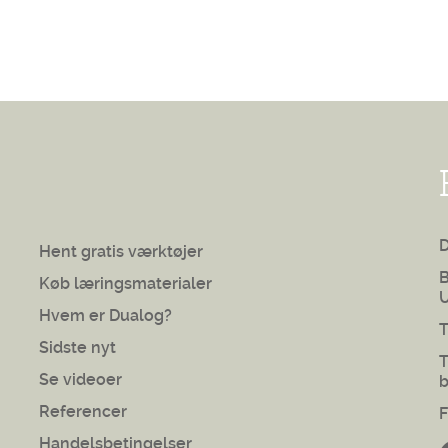
Hent gratis værktøjer
B
Køb læringsmaterialer
U
Hvem er Dualog?
T
Sidste nyt
T
Se videoer
b
Referencer
F
Handelsbetingelser