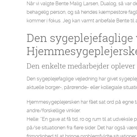
Når vi valgte Bente Malig Larsen, Dualog, så var
behagelig person, og så hendes kæmpestore faglig
kommer i fokus. Jeg kan varmt anbefale Bente til 
Den sygeplejefaglige 
Hjemmesygeplejerske
Den enkelte medarbejder oplever 
Den sygeplejefaglige vejledning har givet sygepl
aktuelle borger-, pårørende- eller kollegiale situat
Hjemmesygeplejersken har fået sat ord på egne tank
andre/forskellige vinkler.
Helle: ”En gave at få tid, ro og rum til at udveksle
på/se situationen fra flere sider. Det har også vær
frimodighed til at bringe problemfyldte situatione