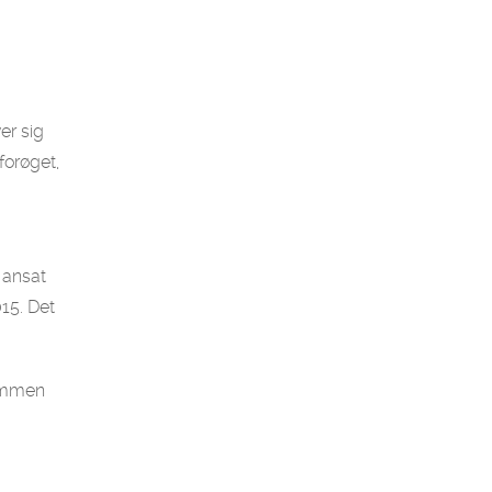
er sig
forøget,
r ansat
015. Det
sammen