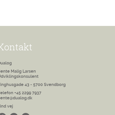
Kontakt
Dualog
ente Malig Larsen
dviklingskonsulent
inghusgade 43 - 5700 Svendborg
elefon +45 2299 7937
ente@dualog.dk
ind vej