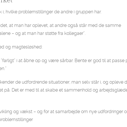
 i, hvilke problemstillinger de andre i gruppen har.
t det, at man har oplevet, at andre også står med de samme
 alene – og at man har støtte fra kollegaer”.
ighed og magtesløshed:
”farligt” i at åbne op og være sårbar. Bente er god til at passe 
en.”
nkender de udfordrende situationer, man selv står i, og opleve 
et på. Det er med til at skabe et sammenhold og arbejdsglæde
dvikling og vækst – og for at samarbejde om nye udfordringer 
 problemstillinger