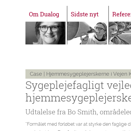
Om Dualog
Sidste nyt
Refere
Case | Hjemmesygeplejerskerne i Veje
Sygeplejefagligt vejl
hjemmesygeplejersk
Udtalelse fra Bo Smith, områdel
”Formålet med forløbet var at styrke den faglige