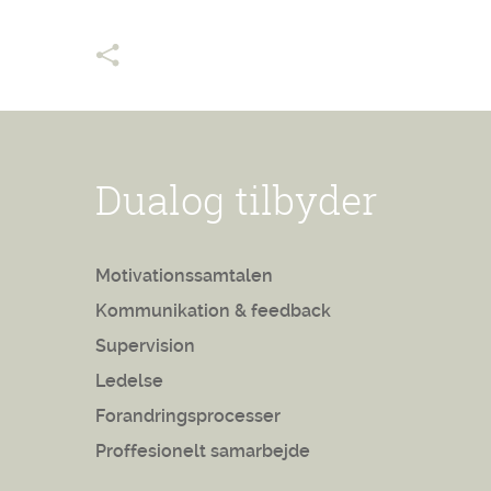
Dualog tilbyder
Motivationssamtalen
Kommunikation & feedback
Supervision
Ledelse
Forandringsprocesser
Proffesionelt samarbejde