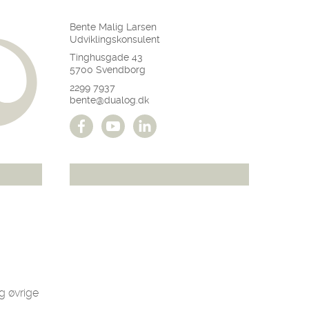
Bente Malig Larsen
Udviklingskonsulent
Tinghusgade 43
5700 Svendborg
2299 7937
bente@dualog.dk
g øvrige