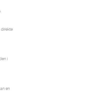
s
 direkte
den i
dan en