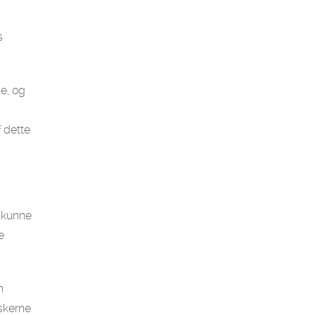
s
e, og
 dette
 kunne
e
n
rskerne