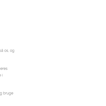
på os, og
deres
 i
og bruge