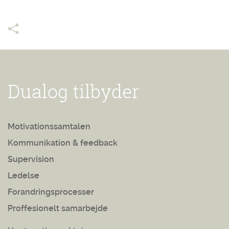
Dualog tilbyder
Motivationssamtalen
Kommunikation & feedback
Supervision
Ledelse
Forandringsprocesser
Proffesionelt samarbejde