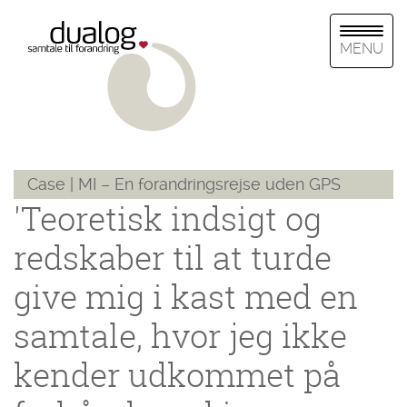
MENU
Case | MI – En forandringsrejse uden GPS
'Teoretisk indsigt og
redskaber til at turde
give mig i kast med en
samtale, hvor jeg ikke
kender udkommet på