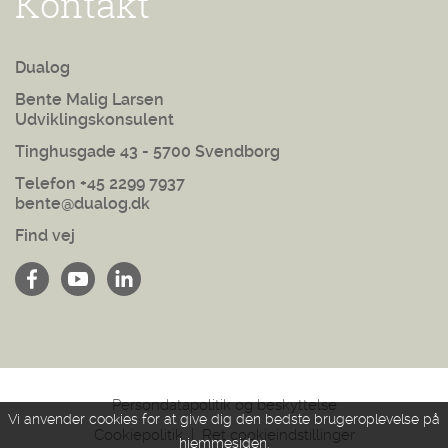
Kontakt
Dualog
Bente Malig Larsen
Udviklingskonsulent
Tinghusgade 43 - 5700 Svendborg
Telefon +45 2299 7937
bente@dualog.dk
Find vej
Persondatapolitik og beskyttelse
Vi anvender cookies for at give dig den bedste brugeroplevelse på
Cookiepolitik
|
Ret cookieindstillinger
hjemmesiden.